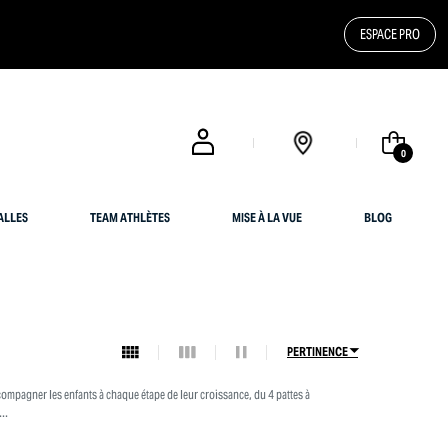
ESPACE PRO
0
ALLES
TEAM ATHLÈTES
MISE À LA VUE
BLOG
PERTINENCE
compagner les enfants à chaque étape de leur croissance, du 4 pattes à
..