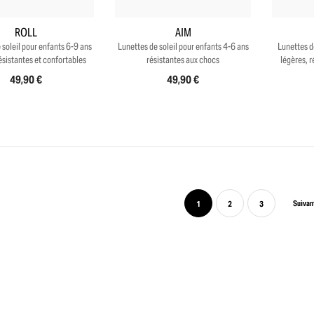
ROLL
AIM
 soleil pour enfants 6-9 ans
Lunettes de soleil pour enfants 4-6 ans
Lunettes d
ésistantes et confortables
résistantes aux chocs
légères, r
49,90 €
49,90 €
Suivan
1
2
3