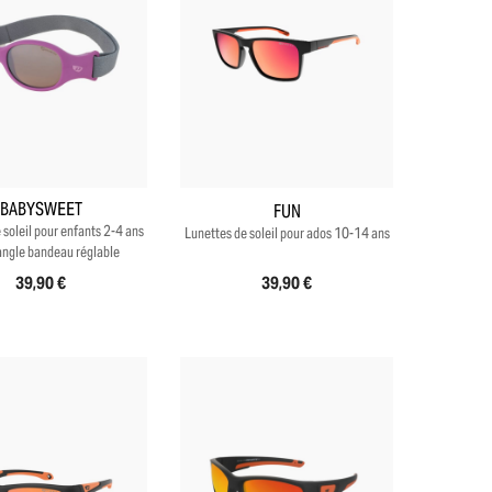
+3
BABYSWEET
FUN
 soleil pour enfants 2-4 ans
Lunettes de soleil pour ados 10-14 ans
angle bandeau réglable
39,90 €
39,90 €