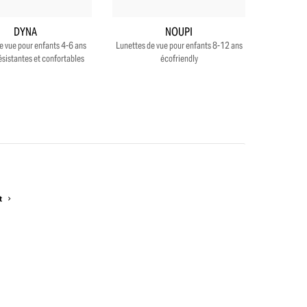
DYNA
NOUPI
e vue pour enfants 4-6 ans
Lunettes de vue pour enfants 8-12 ans
ésistantes et confortables
écofriendly
t