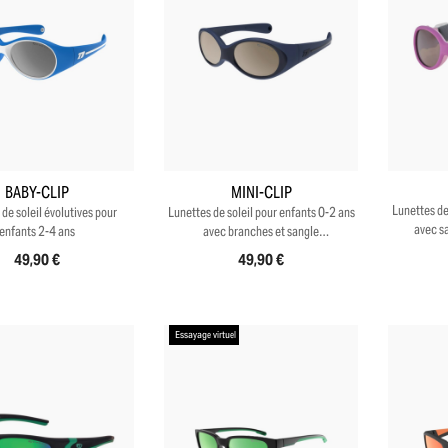
+5
+11
BABY-CLIP
MINI-CLIP
Lunettes de
de soleil évolutives pour
Lunettes de soleil pour enfants 0-2 ans
avec s
enfants 2-4 ans
avec branches et sangle
interchangeable
49,90 €
49,90 €
Essayage virtuel
-10 % sur ta première commande
en t’inscrivant à notre newsletter