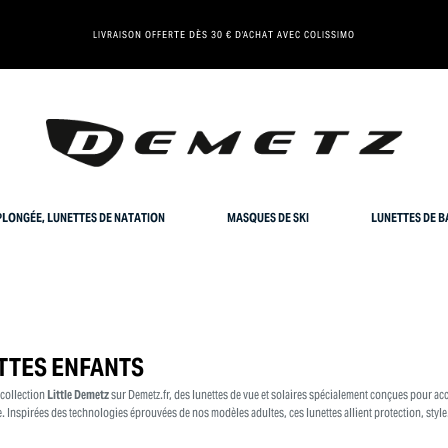
LIVRAISON OFFERTE DÈS 30 € D'ACHAT AVEC COLISSIMO
LONGÉE, LUNETTES DE NATATION
MASQUES DE SKI
LUNETTES DE B
TTES ENFANTS
 collection
Little Demetz
sur Demetz.fr, des lunettes de vue et solaires spécialement conçues pour ac
. Inspirées des technologies éprouvées de nos modèles adultes, ces lunettes allient protection, style.