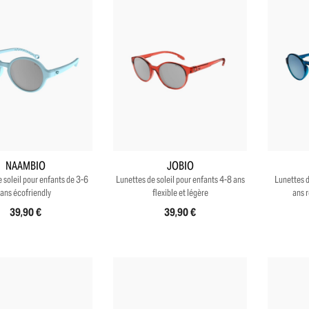
+8
+4
NAAMBIO
JOBIO
 soleil pour enfants de 3-6
Lunettes de soleil pour enfants 4-8 ans
Lunettes d
ans écofriendly
flexible et légère
ans r
39,90 €
39,90 €