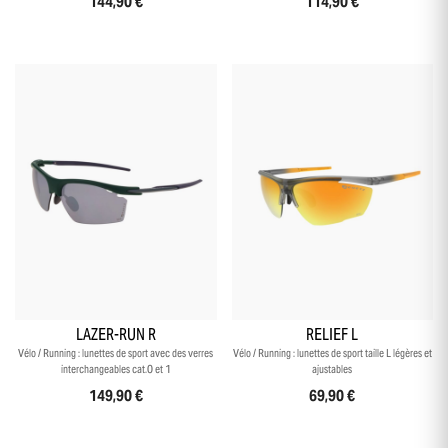
144,90 €
114,90 €
-10 % sur ta première commande
en t’inscrivant à notre newsletter
+4
LAZER-RUN R
RELIEF L
Vélo / Running : lunettes de sport avec des verres
Vélo / Running : lunettes de sport taille L légères et
interchangeables cat.0 et 1
ajustables
149,90 €
69,90 €