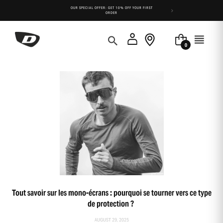
Cookies management panel
 DAYS FOR AN
OUR SPECIAL OFFER: GET 10% OFF YOUR FIRST
FREE SHIPPIN
ORDER
0
Tout savoir sur les mono-écrans : pourquoi se tourner vers ce type
de protection ?
AUGUST 29, 2025