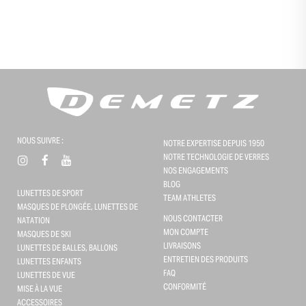
NOUS SUIVRE :
NOTRE EXPERTISE DEPUIS 1950
NOTRE TECHNOLOGIE DE VERRES
NOS ENGAGEMENTS
BLOG
LUNETTES DE SPORT
TEAM ATHLETES
MASQUES DE PLONGÉE, LUNETTES DE
NOUS CONTACTER
NATATION
MON COMPTE
MASQUES DE SKI
LIVRAISONS
LUNETTES DE BALLES, BALLONS
ENTRETIEN DES PRODUITS
LUNETTES ENFANTS
FAQ
LUNETTES DE VUE
CONFORMITÉ
Gestion des cookies
MISE À LA VUE
ACCESSOIRES
Ce site utilise des cookies et vous donne le contrôle sur ceux que