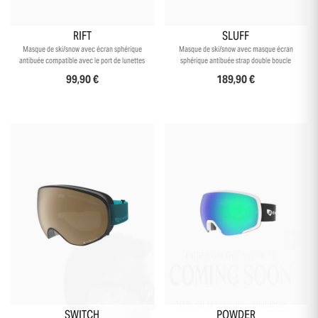
RIFT
SLUFF
Masque de ski/snow avec écran sphérique
Masque de ski/snow avec masque écran
antibuée compatible avec le port de lunettes
sphérique antibuée strap double boucle
99,90 €
189,90 €
-10 % sur ta première commande
SWITCH
POWDER