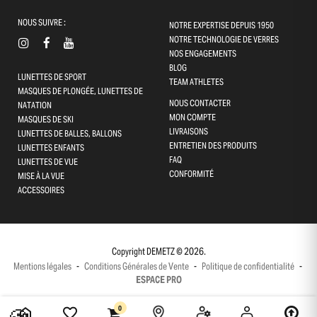
NOUS SUIVRE :
NOTRE EXPERTISE DEPUIS 1950
NOTRE TECHNOLOGIE DE VERRES
NOS ENGAGEMENTS
BLOG
LUNETTES DE SPORT
TEAM ATHLETES
MASQUES DE PLONGÉE, LUNETTES DE
NOUS CONTACTER
NATATION
MON COMPTE
MASQUES DE SKI
LIVRAISONS
LUNETTES DE BALLES, BALLONS
ENTRETIEN DES PRODUITS
LUNETTES ENFANTS
FAQ
LUNETTES DE VUE
CONFORMITÉ
Gestion des cookies
MISE À LA VUE
ACCESSOIRES
Ce site utilise des cookies et vous donne le contrôle sur ceux que
vous souhaitez activer
Tout accepter
Copyright DEMETZ © 2026.
Mentions légales
-
Conditions Générales de Vente
-
Politique de confidentialité
-
Tout refuser
ESPACE PRO
Personnaliser
0