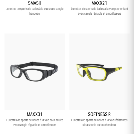
SMASH
MAXX21
Lunettes de sports de balles à la vue avec sangle
Lunettes de sports de balles à la vue pour enfant
bandeau
avec sangle réglable et amortisseurs
+2
+25
-10 % sur ta première commande
MAXX31
SOFTNESS R
en t’inscrivant à notre newsletter
Lunettes de sports de balles à la vue pour adulte
Lunettes de sports de balles à la vue résistantes
avec sangle réglable et amortisseurs
ultra souple au toucher doux