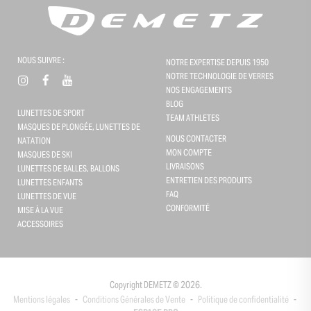
NOUS SUIVRE :
NOTRE EXPERTISE DEPUIS 1950
NOTRE TECHNOLOGIE DE VERRES
NOS ENGAGEMENTS
BLOG
LUNETTES DE SPORT
TEAM ATHLETES
MASQUES DE PLONGÉE, LUNETTES DE
NOUS CONTACTER
NATATION
MON COMPTE
MASQUES DE SKI
LIVRAISONS
LUNETTES DE BALLES, BALLONS
ENTRETIEN DES PRODUITS
LUNETTES ENFANTS
FAQ
LUNETTES DE VUE
CONFORMITÉ
Gestion des cookies
MISE À LA VUE
ACCESSOIRES
Ce site utilise des cookies et vous donne le contrôle sur ceux que
vous souhaitez activer
Tout accepter
Copyright DEMETZ © 2026.
Mentions légales
-
Conditions Générales de Vente
-
Politique de confidentialité
-
Tout refuser