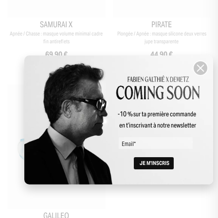
SAMURAI X
PIRATE
Apnée / Chasse : masque volume minimal cadre
Plongée / Apnée : masque silicone deux verres
fin antireflets
jupe transparente
69,90 €
44,90 €
-10 % sur ta première commande
en t’inscrivant à notre newsletter
GALILEO