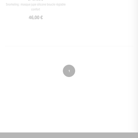
Snorkeling : masque jupe silicone boucle réglable
confort
46,00 €
1