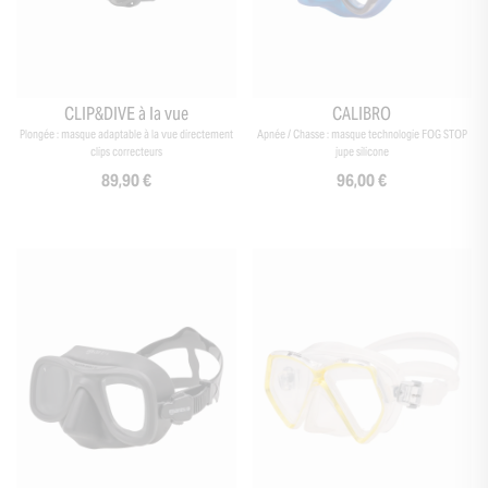
CLIP&DIVE à la vue
CALIBRO
Plongée : masque adaptable à la vue directement
Apnée / Chasse : masque technologie FOG STOP
clips correcteurs
jupe silicone
89,90 €
96,00 €