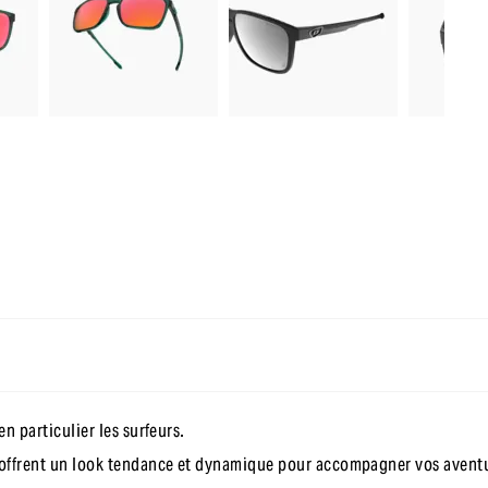
-10 % sur ta première commande
en t’inscrivant à notre newsletter
n particulier les surfeurs.
 offrent un look tendance et dynamique pour accompagner vos aventu