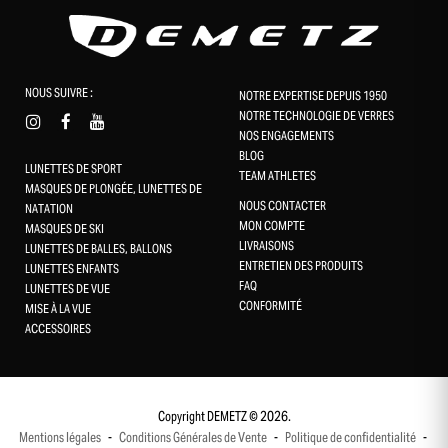
-10 % sur ta première commande
en t’inscrivant à notre newsletter
NOUS SUIVRE :
NOTRE EXPERTISE DEPUIS 1950
NOTRE TECHNOLOGIE DE VERRES
NOS ENGAGEMENTS
BLOG
LUNETTES DE SPORT
TEAM ATHLETES
MASQUES DE PLONGÉE, LUNETTES DE
NOUS CONTACTER
NATATION
MON COMPTE
MASQUES DE SKI
LIVRAISONS
LUNETTES DE BALLES, BALLONS
ENTRETIEN DES PRODUITS
LUNETTES ENFANTS
FAQ
LUNETTES DE VUE
CONFORMITÉ
Gestion des cookies
MISE À LA VUE
ACCESSOIRES
Ce site utilise des cookies et vous donne le contrôle sur ceux que
vous souhaitez activer
Tout accepter
Copyright DEMETZ © 2026.
Mentions légales
-
Conditions Générales de Vente
-
Politique de confidentialité
-
Tout refuser