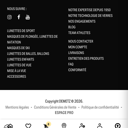
NOUS SUIVRE :
NOTRE EXPERTISE DEPUIS 1950
NOTRE TECHNOLOGIE DE VERRES
NOS ENGAGEMENTS
BLOG
LUNETTES DE SPORT
TEAM ATHLETES
MASQUES DE PLONGÉE, LUNETTES DE
NOUS CONTACTER
NATATION
MON COMPTE
MASQUES DE SKI
LIVRAISONS
LUNETTES DE BALLES, BALLONS
ENTRETIEN DES PRODUITS
LUNETTES ENFANTS
FAQ
LUNETTES DE VUE
CONFORMITÉ
Gestion des cookies
MISE À LA VUE
ACCESSOIRES
Ce site utilise des cookies et vous donne le contrôle sur ceux que
vous souhaitez activer
Tout accepter
Copyright DEMETZ © 2026.
Mentions légales
-
Conditions Générales de Vente
-
Politique de confidentialité
-
Tout refuser
ESPACE PRO
Personnaliser
0