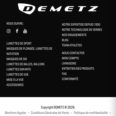
NOUS SUIVRE :
NOTRE EXPERTISE DEPUIS 1950
NOTRE TECHNOLOGIE DE VERRES
NOS ENGAGEMENTS
BLOG
LUNETTES DE SPORT
TEAM ATHLETES
MASQUES DE PLONGÉE, LUNETTES DE
NOUS CONTACTER
NATATION
MON COMPTE
MASQUES DE SKI
LIVRAISONS
LUNETTES DE BALLES, BALLONS
ENTRETIEN DES PRODUITS
LUNETTES ENFANTS
FAQ
LUNETTES DE VUE
CONFORMITÉ
Gestion des cookies
MISE À LA VUE
ACCESSOIRES
Ce site utilise des cookies et vous donne le contrôle sur ceux que
vous souhaitez activer
Tout accepter
Copyright DEMETZ © 2026.
Mentions légales
-
Conditions Générales de Vente
-
Politique de confidentialité
-
Tout refuser