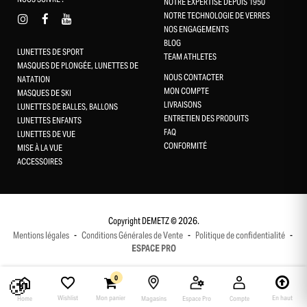
NOTRE EXPERTISE DEPUIS 1950
NOTRE TECHNOLOGIE DE VERRES
NOS ENGAGEMENTS
BLOG
LUNETTES DE SPORT
TEAM ATHLETES
MASQUES DE PLONGÉE, LUNETTES DE
NOUS CONTACTER
NATATION
MON COMPTE
MASQUES DE SKI
LIVRAISONS
LUNETTES DE BALLES, BALLONS
ENTRETIEN DES PRODUITS
LUNETTES ENFANTS
FAQ
LUNETTES DE VUE
CONFORMITÉ
MISE À LA VUE
Gestion des cookies
ACCESSOIRES
Ce site utilise des cookies et vous donne le contrôle sur ceux que
vous souhaitez activer
Tout accepter
Copyright DEMETZ © 2026.
Mentions légales
-
Conditions Générales de Vente
-
Politique de confidentialité
-
Tout refuser
ESPACE PRO
Personnaliser
🍪
0
Wishlist
Mon panier
En haut
Home
Magasins
Espace Pro
Compte