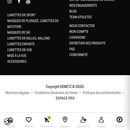
NOS ENGAGEMENTS
BLOG
LUNETTES DE SPORT
TEAM ATHLETES
MASQUES DE PLONGÉE, LUNETTES DE
NOUS CONTACTER
NATATION
MON COMPTE
MASQUES DE SKI
LIVRAISONS
LUNETTES DE BALLES, BALLONS
ENTRETIEN DES PRODUITS
LUNETTES ENFANTS
FAQ
LUNETTES DE VUE
CONFORMITÉ
MISE À LA VUE
ACCESSOIRES
Gestion des cookies
Ce site utilise des cookies et vous donne le contrôle sur ceux que
vous souhaitez activer
Copyright DEMETZ © 2026.
Tout accepter
Mentions légales
-
Conditions Générales de Vente
-
Politique de confidentialité
-
ESPACE PRO
Tout refuser
Personnaliser
🍪
0
Wishlist
Mon panier
En haut
Home
Magasins
Espace Pro
Compte