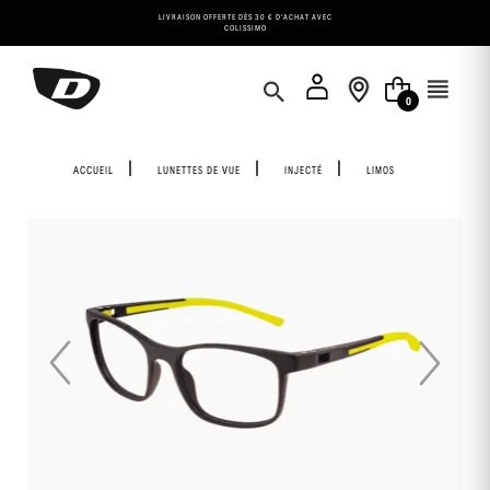
Panneau de gestion des cookies
LIVRAISON OFFERTE DÈS 30 € D'ACHAT AVEC
COLISSIMO
0
ACCUEIL
LUNETTES DE VUE
INJECTÉ
LIMOS