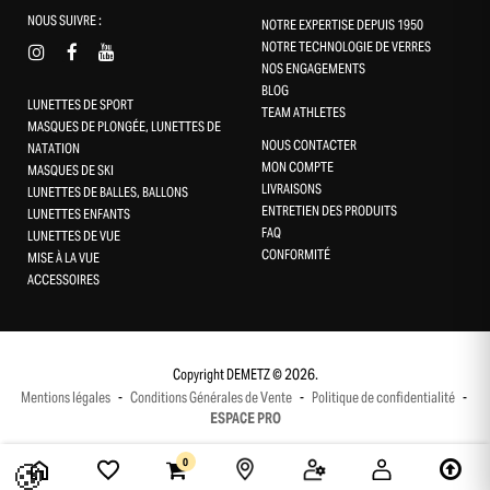
NOUS SUIVRE :
NOTRE EXPERTISE DEPUIS 1950
NOTRE TECHNOLOGIE DE VERRES
NOS ENGAGEMENTS
BLOG
LUNETTES DE SPORT
TEAM ATHLETES
MASQUES DE PLONGÉE, LUNETTES DE
NOUS CONTACTER
NATATION
MON COMPTE
MASQUES DE SKI
LIVRAISONS
LUNETTES DE BALLES, BALLONS
ENTRETIEN DES PRODUITS
LUNETTES ENFANTS
FAQ
LUNETTES DE VUE
CONFORMITÉ
Gestion des cookies
MISE À LA VUE
ACCESSOIRES
Ce site utilise des cookies et vous donne le contrôle sur ceux que
vous souhaitez activer
Tout accepter
Copyright DEMETZ © 2026.
Mentions légales
-
Conditions Générales de Vente
-
Politique de confidentialité
-
Tout refuser
ESPACE PRO
Personnaliser
🍪
0