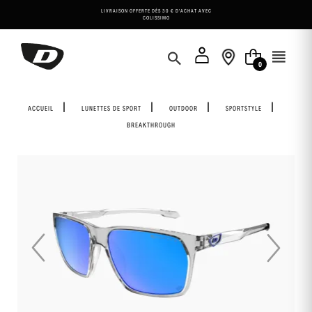
Panneau de gestion des cookies
LIVRAISON OFFERTE DÈS 30 € D'ACHAT AVEC
COLISSIMO
0
ACCUEIL
LUNETTES DE SPORT
OUTDOOR
SPORTSTYLE
BREAKTHROUGH