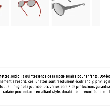
-10 % sur ta première commande
en t’inscrivant à notre newsletter
nettes Jobio, la quintessence de la mode solaire pour enfants. Dotée
nnement à l'esprit, ces lunettes sont résolument écofriendly, privilég
 tout au long de la journée. Les verres Bora Kids protecteurs garanti
de solaire pour enfants en alliant style, durabilité et sécurité, perm