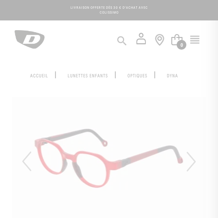
Panneau de gestion des cookies
LIVRAISON OFFERTE DÈS 30 € D'ACHAT AVEC
COLISSIMO
0
ACCUEIL
LUNETTES ENFANTS
OPTIQUES
DYNA