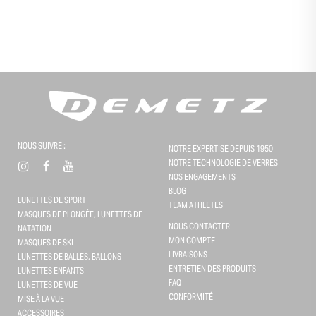
NOUS SUIVRE :
NOTRE EXPERTISE DEPUIS 1950
NOTRE TECHNOLOGIE DE VERRES
NOS ENGAGEMENTS
BLOG
LUNETTES DE SPORT
TEAM ATHLETES
MASQUES DE PLONGÉE, LUNETTES DE
NOUS CONTACTER
NATATION
MON COMPTE
MASQUES DE SKI
LIVRAISONS
LUNETTES DE BALLES, BALLONS
ENTRETIEN DES PRODUITS
LUNETTES ENFANTS
FAQ
LUNETTES DE VUE
CONFORMITÉ
Gestion des cookies
MISE À LA VUE
ACCESSOIRES
Ce site utilise des cookies et vous donne le contrôle sur ceux que