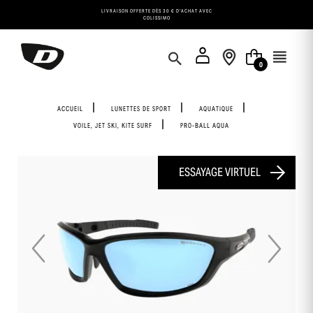
Panneau de gestion des cookies
LIVRAISON OFFERTE DÈS 30 € D'ACHAT AVEC
COLISSIMO
0
ACCUEIL
LUNETTES DE SPORT
AQUATIQUE
VOILE, JET SKI, KITE SURF
PRO-BALL AQUA
ESSAYAGE VIRTUEL