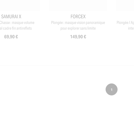
SAMURAI X
FORCEX
 Chasse : masque volume
Plongée : masque vision panoramique
Plongée / A
l cadre fin antireflets
pour explorer sans limite
inte
69,90 €
149,90 €
1