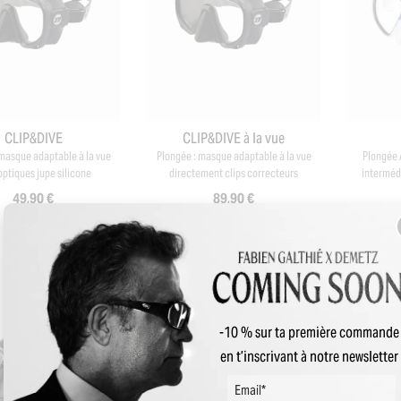
CLIP&DIVE
CLIP&DIVE à la vue
 masque adaptable à la vue
Plongée : masque adaptable à la vue
Plongée 
 optiques jupe silicone
directement clips correcteurs
interméd
49,90 €
89,90 €
-10 % sur ta première commande
en t’inscrivant à notre newsletter