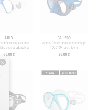
MILO
CALIBRO
/ Apnée : masque volume
Apnée / Chasse : masque technologie
iaire boucles orientables
FOG STOP jupe silicone
65,00 €
96,00 €
Nouveau
Rupture de stock