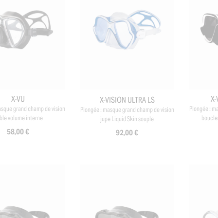
+5
X-VU
X-
X-VISION ULTRA LS
asque grand champ de vision
Plongée : m
Plongée : masque grand champ de vision
ible volume interne
boucle
jupe Liquid Skin souple
58,00 €
92,00 €