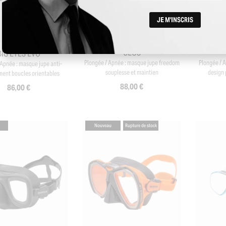
+2
CEOS
BIG EYES EVO
Plongée / Apnée : masque jupe freedom
Plongée / 
 Apnée : masque jupe anti-
souplesse et maintien
design 
ment boucles orientables
88,00 €
86,00 €
Nouveau
Rupture de stock