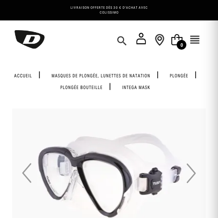
Panneau de gestion des cookies
LIVRAISON OFFERTE DÈS 30 € D'ACHAT AVEC
COLISSIMO
0
ACCUEIL
MASQUES DE PLONGÉE, LUNETTES DE NATATION
PLONGÉE
PLONGÉE BOUTEILLE
INTEGA MASK