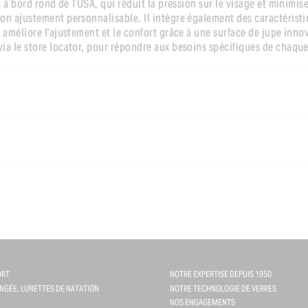
pe à bord rond de TUSA, qui réduit la pression sur le visage et minimis
son ajustement personnalisable. Il intègre également des caractéristi
 améliore l'ajustement et le confort grâce à une surface de jupe innov
via le store locator, pour répondre aux besoins spécifiques de chaqu
ORT
NOTRE EXPERTISE DEPUIS 1950
NGÉE, LUNETTES DE NATATION
NOTRE TECHNOLOGIE DE VERRES
NOS ENGAGEMENTS