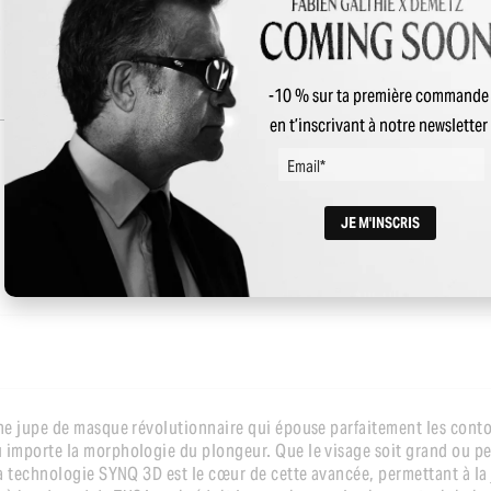
-10 % sur ta première commande
en t’inscrivant à notre newsletter
une jupe de masque révolutionnaire qui épouse parfaitement les cont
importe la morphologie du plongeur. Que le visage soit grand ou pet
 La technologie SYNQ 3D est le cœur de cette avancée, permettant à 