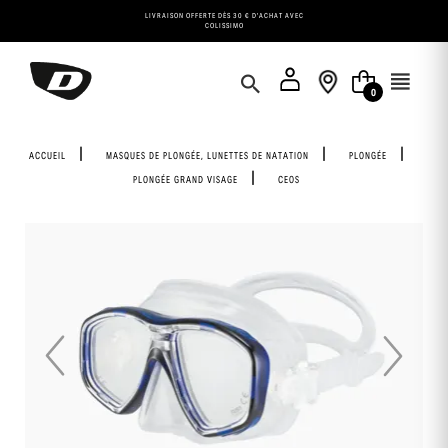
Panneau de gestion des cookies
LIVRAISON OFFERTE DÈS 30 € D'ACHAT AVEC
COLISSIMO
0
ACCUEIL
MASQUES DE PLONGÉE, LUNETTES DE NATATION
PLONGÉE
PLONGÉE GRAND VISAGE
CEOS